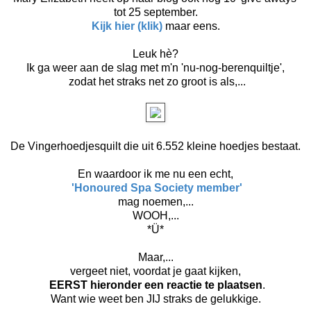
tot 25 september.
Kijk
hier (klik)
maar eens.
Leuk hè?
Ik ga weer aan de slag met m'n 'nu-nog-berenquiltje',
zodat het straks net zo groot is als,...
De Vingerhoedjesquilt die uit 6.552 kleine hoedjes bestaat.
En waardoor ik me nu een echt,
'Honoured Spa Society member'
mag noemen,...
WOOH,...
*Ü*
Maar,...
vergeet niet, voordat je gaat kijken,
EERST hieronder een reactie te plaatsen
.
Want wie weet ben JIJ straks de gelukkige.