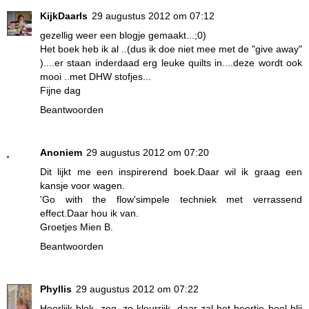
KijkDaarIs
29 augustus 2012 om 07:12
gezellig weer een blogje gemaakt...;0)
Het boek heb ik al ..(dus ik doe niet mee met de "give away"
)....er staan inderdaad erg leuke quilts in....deze wordt ook
mooi ..met DHW stofjes...
Fijne dag
Beantwoorden
Anoniem
29 augustus 2012 om 07:20
Dit lijkt me een inspirerend boek.Daar wil ik graag een
kansje voor wagen.
'Go with the flow'simpele techniek met verrassend
effect.Daar hou ik van.
Groetjes Mien B.
Beantwoorden
Phyllis
29 augustus 2012 om 07:22
Heerlijk blok, zeg, zo kleurrijk, daar zal het beertje heel blij