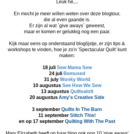
Leuk hè,...
En mocht je meer willen weten over deze blogtour,
die al even gaande is.
Er zijn al wat ´give aways´ geweest,
maar er komen er gelukkig nog een paar.
Kijk maar eens op onderstaand bloglijstje, er zijn tips &
workshops te vinden, hoe je zo'n 'Spectacular Quilt' kunt
maken:
18 juli
Sew Mama Sew
24 juli
Bemused
31 july
Wonky World
10 augustus
See How We Sew
13 augustus
Quiltsalott
20 augustus
Amy's Creative Side
3 september
Quilts In The Barn
11 september
Stitch This!
en op 17 september
Quilting With The Past
Mary Elizabeth heeft op haar blog ook nog 10 'give aways'