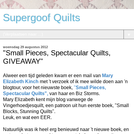
Supergoof Quilts
▼
woensdag 29 augustus 2012
"Small Pieces, Spectacular Quilts,
GIVEAWAY"
Alweer een tijd geleden kwam er een mail van
Mary
Elizabeth Kinch
met 't verzoek of ik mee wilde doen aan 'n
blogtour, voor het nieuwste boek,
"
Small Pieces,
Spectacular Quilts",
van haar en Biz Storms.
Mary Elizabeth kent mijn blog vanwege de
Vingerhoedjesquilt, een patroon uit hun eerste boek, "Small
Blocks, Stunning Quilts".
Leuk, en wat een EER.
Natuurlijk was ik heel erg benieuwd naar 't nieuwe boek, en