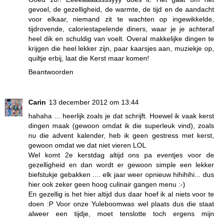
gevoel, de gezelligheid, de warmte, de tijd en de aandacht
voor elkaar, niemand zit te wachten op ingewikkelde,
tijdrovende, caloriestapelende diners, waar je je achteraf
heel dik en schuldig van voelt. Overal makkelijke dingen te
krijgen die heel lekker zijn, paar kaarsjes aan, muziekje op,
quiltje erbij, laat die Kerst maar komen!
Beantwoorden
Carin
13 december 2012 om 13:44
hahaha ... heerlijk zoals je dat schrijft. Hoewel ik vaak kerst
dingen maak (gewoon omdat ik die superleuk vind), zoals
nu die advent kalender, heb ik geen gestress met kerst,
gewoon omdat we dat niet vieren LOL
Wel komt 2e kerstdag altijd ons pa eventjes voor de
gezelligheid en dan wordt er gewoon simple een lekker
biefstukje gebakken .... elk jaar weer opnieuw hihihihi... dus
hier ook zeker geen hoog culinair gangen menu :-)
En gezellig is het hier altijd dus daar hoef ik al niets voor te
doen :P Voor onze Yuleboomwas wel plaats dus die staat
alweer een tijdje, moet tenslotte toch ergens mijn