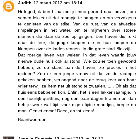
Judith
12 maart 2012 om 18:14
Hi Ingrid, ik ben bijna met je mee gerend naar boven, om
samen lekker uit dat raampje te hangen en om vervolgens
te genieten van de stilte. Van de rust, van de afwezige
rimpelingen in het water, om te mijmeren over stoere
mannen die daar de zee op gingen. Een haven die ruikt
naar de teer, de jonge knapen die in hun lompen op
klompen over de kades rennen. In die grote stad Blokzijl.....
Dat roerige leven van weleer. In dat leven waarin jouw
nieuwe oude huis ook al stond. Wie zou er toen gewoond
hebben, zo op stand aan de haven, zo precies in het
midden? Zou er een jonge vrouw uit dat zelfde raampje
gekeken hebben, verlangend naar de terug keer van haar
vrijer terwijl ze hem net uit stond te zwaaien....... Oh als dat
huis eens babbelen kon. Enfin, het is een lekker raampje, in
een heerlijk quilthuis, nog een paar dagen kramen en dan
heb je weer wat tijd, voor eigen tijdse mandjes, bregje en
man. Geniet ervan! Doeg, en tot ziens!
Beantwoorden
Jane in Cumbria
12 maart 2012 om 23:12