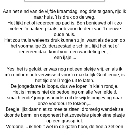
Aan het eind van de vijfde kraamdag, nog drie te gaan, rijd ik
naar huis, 't is druk op de weg.
Het lijkt net of iedereen op pad is. Ben benieuwd of ik zo
meteen 'n parkeerplaats heb voor de deur van 't nieuwe
oude huis.
Het zou thuis weleens druk kunnen zijn, want als de zon op
het voormalige Zuiderzeestadje schijnt, lijkt het net of
iedereen daar komt voor een wandeling en,..
een ijsje,...
Yes, het is gelukt, er was nog net een plekje vrij, en als ik
m'n uniform heb verwisseld voor 'n makkelijk Goof tenue, is
het tijd om Bregje uit te laten.
De jongedame is loops, dus we lopen 'n klein rondje.
Het is immers niet de bedoeling om alle 'verliefde &
smachtende' jongenshonden uit de wijde omgeving naar
onze voordeur te lokken,...
Bregje lijkt daar niet zo mee te zitten, dromerig wandelt ze
door de berm, en deponeert het zoveelste piepkleine plasje
op een grasspriet.
Verdorie,... ik heb 't wel in de gaten hoor, de troela zet een