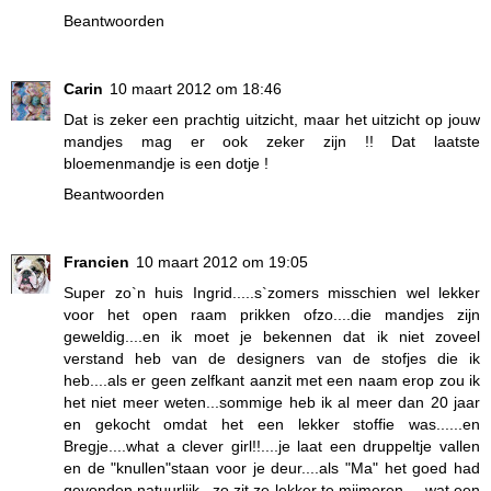
Beantwoorden
Carin
10 maart 2012 om 18:46
Dat is zeker een prachtig uitzicht, maar het uitzicht op jouw
mandjes mag er ook zeker zijn !! Dat laatste
bloemenmandje is een dotje !
Beantwoorden
Francien
10 maart 2012 om 19:05
Super zo`n huis Ingrid.....s`zomers misschien wel lekker
voor het open raam prikken ofzo....die mandjes zijn
geweldig....en ik moet je bekennen dat ik niet zoveel
verstand heb van de designers van de stofjes die ik
heb....als er geen zelfkant aanzit met een naam erop zou ik
het niet meer weten...sommige heb ik al meer dan 20 jaar
en gekocht omdat het een lekker stoffie was......en
Bregje....what a clever girl!!....je laat een druppeltje vallen
en de "knullen"staan voor je deur....als "Ma" het goed had
gevonden natuurlijk...zo zit ze lekker te mijmeren.....wat een