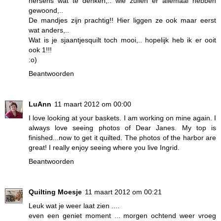
hersens wat te denken,.. wie zullen er allemaal hebben
gewoond,..
De mandjes zijn prachtig!! Hier liggen ze ook maar eerst
wat anders,..
Wat is je sjaantjesquilt toch mooi,.. hopelijk heb ik er ooit
ook 1!!!
:o)
Beantwoorden
LuAnn
11 maart 2012 om 00:00
I love looking at your baskets. I am working on mine again. I
always love seeing photos of Dear Janes. My top is
finished...now to get it quilted. The photos of the harbor are
great! I really enjoy seeing where you live Ingrid.
Beantwoorden
Quilting Moesje
11 maart 2012 om 00:21
Leuk wat je weer laat zien ....
even een geniet moment ... morgen ochtend weer vroeg