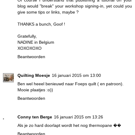
Of course I understand that publishing a tutorial on your
blog would "break" your workshop signing-in, yet could you
give some tips or links, maybe ?
THANKS a bunch, Goof !
Gratefully,
NADINE in Belgium
XOXOXOXO
Beantwoorden
Quilting Moesje
16 januari 2015 om 13:00
Ben wel heeel benieuwd naar Foeps quilt ( en patroon).
Mooie plaatjes :o))
Beantwoorden
Conny ten Berge
16 januari 2015 om 13:26
Als je zo hard doorlapt wordt het nog thermopane ��
Beantwoorden