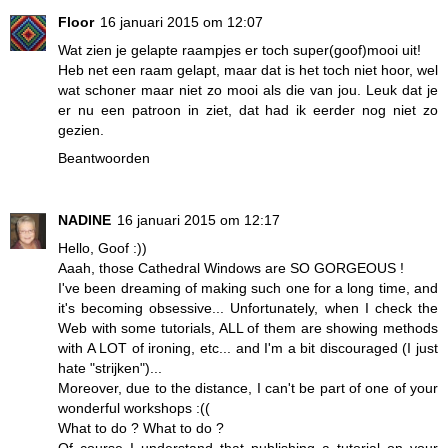
Floor
16 januari 2015 om 12:07
Wat zien je gelapte raampjes er toch super(goof)mooi uit!
Heb net een raam gelapt, maar dat is het toch niet hoor, wel
wat schoner maar niet zo mooi als die van jou. Leuk dat je
er nu een patroon in ziet, dat had ik eerder nog niet zo
gezien.
Beantwoorden
NADINE
16 januari 2015 om 12:17
Hello, Goof :))
Aaah, those Cathedral Windows are SO GORGEOUS !
I've been dreaming of making such one for a long time, and
it's becoming obsessive... Unfortunately, when I check the
Web with some tutorials, ALL of them are showing methods
with A LOT of ironing, etc... and I'm a bit discouraged (I just
hate "strijken")...
Moreover, due to the distance, I can't be part of one of your
wonderful workshops :((
What to do ? What to do ?